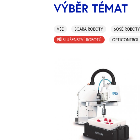
VÝBĚR TÉMAT
VŠE
SCARA ROBOTY
6OSÉ ROBOTY
PŘÍSLUŠENSTVÍ ROBOTŮ
OPTICONTROL