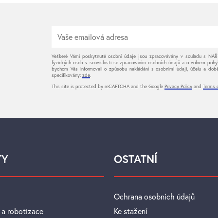
Veškeré Vámi poskytnuté osobní údaje jsou zpracovávány v souladu s 
fyzických osob v souvislosti se zpracováním osobních údajů a o volném pohy
bychom Vás informovali o způsobu nakládání s osobními údaji, účelu a době
specifikovány:
zde
.
This site is protected by reCAPTCHA and the Google
Privacy Policy
and
Terms o
TY
OSTATNÍ
Ochrana osobních údajů
 a robotizace
Ke stažení