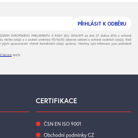
NAŘÍZENÍM EVROPSKÉHO PARLAMENTU A RADY (EU) 2016/679 ze dne 27. dubna 2016 o ochraně
bu těchto údajů a o zrušení směrnice 95/46/ES (obecné nařízení o ochraně osobních údajů). Rádi
 jejich zpracovávání včetně kontaktních údajů správce. Všechny tyto informace jsou podrobně
f Service
apply.
CERTIFIKACE
ČSN EN ISO 9001
Obchodní podmínky CZ